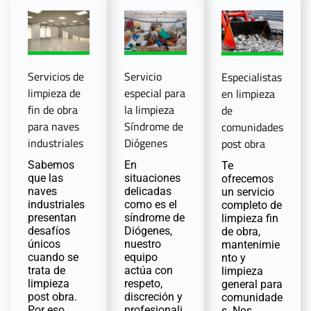
Servicios de
Servicio
Especialistas
limpieza de
especial para
en limpieza
fin de obra
la limpieza
de
para naves
Síndrome de
comunidades
industriales
Diógenes
post obra
Sabemos
En
Te
que las
situaciones
ofrecemos
naves
delicadas
un servicio
industriales
como es el
completo de
presentan
síndrome de
limpieza fin
desafíos
Diógenes,
de obra,
únicos
nuestro
mantenimie
cuando se
equipo
nto y
trata de
actúa con
limpieza
limpieza
respeto,
general para
post obra.
discreción y
comunidade
Por eso,
profesionali
s. Nos