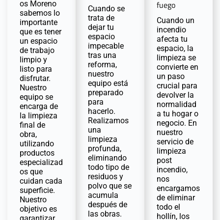
os Moreno
fuego
Cuando se
sabemos lo
trata de
Cuando un
importante
dejar tu
incendio
que es tener
espacio
afecta tu
un espacio
impecable
espacio, la
de trabajo
tras una
limpieza se
limpio y
reforma,
convierte en
listo para
nuestro
un paso
disfrutar.
equipo está
crucial para
Nuestro
preparado
devolver la
equipo se
para
normalidad
encarga de
hacerlo.
a tu hogar o
la limpieza
Realizamos
negocio. En
final de
una
nuestro
obra,
limpieza
servicio de
utilizando
profunda,
limpieza
productos
eliminando
post
especializad
todo tipo de
incendio,
os que
residuos y
nos
cuidan cada
polvo que se
encargamos
superficie.
acumula
de eliminar
Nuestro
después de
todo el
objetivo es
las obras.
hollín, los
garantizar