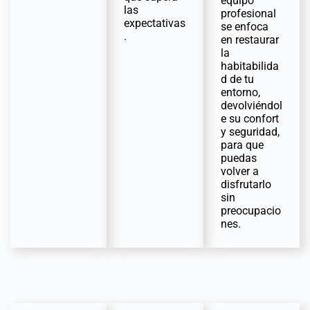
equipo
las
profesional
expectativas
se enfoca
.
en restaurar
la
habitabilida
d de tu
entorno,
devolviéndol
e su confort
y seguridad,
para que
puedas
volver a
disfrutarlo
sin
preocupacio
nes.