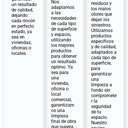
Nos
residuos y
un resultado
adaptamos
los malos
de calidad,
a las
olores que
dejando
necesidades
dejan los
cada rincón
de cada tipo
siniestros.
en perfecto
de superficie
Utilizamos
estado, ya
y espacio,
productos
sea en
utilizando
específicos
viviendas,
los mejores
y de calidad,
oficinas o
productos
adaptados a
locales.
para obtener
cada tipo de
un resultado
superficie,
óptimo. Ya
para
sea para
garantizar
una
una
vivienda,
limpieza a
oficina o
fondo sin
local
compromete
comercial,
r la
garantizam
seguridad
os una
de tu
limpieza
espacio.
final de obra
Nuestro
que supera