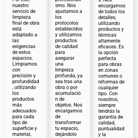
nuestro
smo. Nos
encargamos
servicio de
ajustamos a
de todos los
limpieza
los
detalles,
final de obra
protocolos
utilizando
está
establecidos
productos y
adaptado a
y utilizamos
técnicas
las
productos
altamente
exigencias
de calidad
eficaces. Es
de estos
para
la opción
espacios.
asegurar
perfecta
Limpiamos
una
para obras
con
limpieza
en zonas
precisión y
profunda, ya
comunes o
profundidad
sea tras una
reformas de
, utilizando
obra o por
cualquier
los
acumulació
tipo. Con
productos
n de
nosotros,
más
objetos. Nos
siempre
adecuados
encargamos
tendrás la
para cada
de
garantía de
tipo de
transformar
calidad,
superficie y
tu espacio,
puntualidad
material,
dejándolo
y la