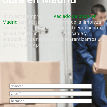
En
nuestra empresa de
vaciado de pisos en
Madrid
también
nos ocupamos de la
limpieza
final de obra en Madrid
como si fuera nuestra,
garantizando un resultado impecab
le y
adaptado a tus necesidades. Garantizamos
un
trato cercano y profesional.