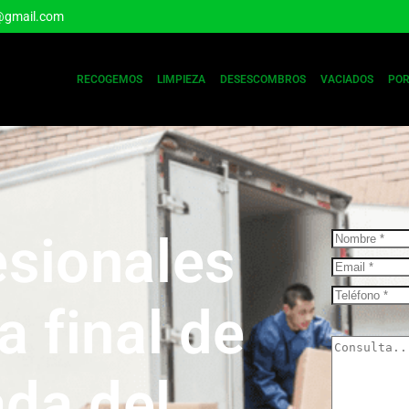
@gmail.com
RECOGEMOS
LIMPIEZA
DESESCOMBROS
VACIADOS
POR
esionales
a final de
ada del