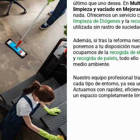
último que uno desea. En
Mult
limpieza y vaciado en Mejor
nada. Ofrecemos un servicio c
limpieza de Diógenes
y la
rec
utilizada sin rastro de sucieda
Además, si tras la reforma nec
ponemos a tu disposición nues
ocupamos de la
recogida de e
y
recogida de palets
, todo ell
medio ambiente.
Nuestro equipo profesional tr
cada tipo de entorno, ya sea u
Actuamos con rapidez, eficie
un espacio completamente lim