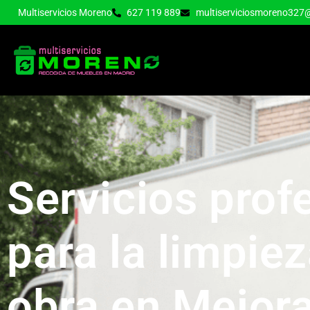
Multiservicios Moreno
627 119 889
multiserviciosmoreno327
Servicios prof
para la limpiez
obra en Mejor