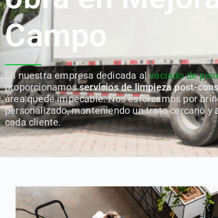
Campo
En nuestra empresa dedicada al
vaciado de pis
proporcionamos
servicios de limpieza post-con
área quede impecable. Nos esforzamos por brind
personalizado, manteniendo un trato cercano y 
cada cliente.