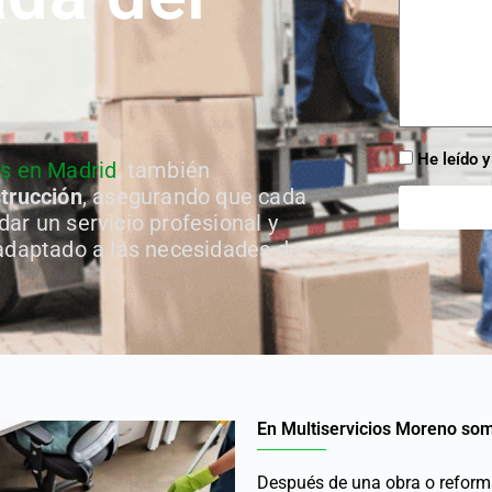
He leído y
os en Madrid
, también
strucción
, asegurando que cada
ar un servicio profesional y
adaptado a las necesidades de
En Multiservicios Moreno som
Después de una obra o reforma,