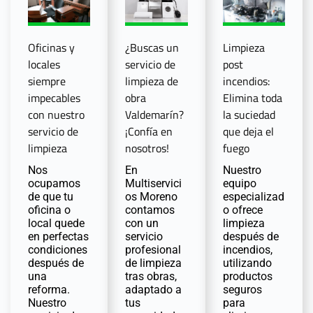
Oficinas y
¿Buscas un
Limpieza
locales
servicio de
post
siempre
limpieza de
incendios:
impecables
obra
Elimina toda
con nuestro
Valdemarín?
la suciedad
servicio de
¡Confía en
que deja el
limpieza
nosotros!
fuego
Nos
En
Nuestro
ocupamos
Multiservici
equipo
de que tu
os Moreno
especializad
oficina o
contamos
o ofrece
local quede
con un
limpieza
en perfectas
servicio
después de
condiciones
profesional
incendios,
después de
de limpieza
utilizando
una
tras obras,
productos
reforma.
adaptado a
seguros
Nuestro
tus
para