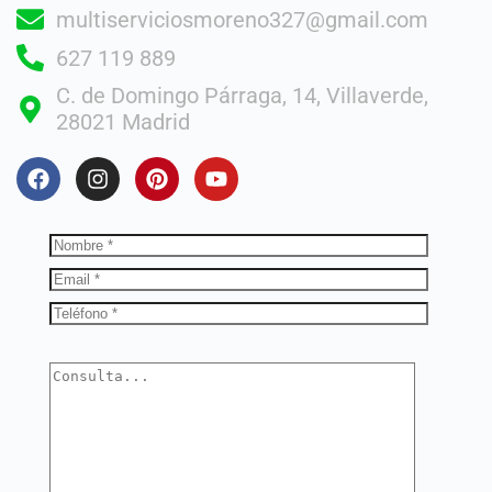
multiserviciosmoreno327@gmail.com
627 119 889
C. de Domingo Párraga, 14, Villaverde,
28021 Madrid