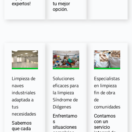
expertos!
tu mejor
opción.
Limpieza de
Soluciones
Especialistas
naves
eficaces para
en limpieza
industriales
la limpieza
fin de obra
adaptada a
Síndrome de
de
tus
Diógenes
comunidades
necesidades
Enfrentamo
Contamos
s
con un
Sabemos
situaciones
servicio
que cada