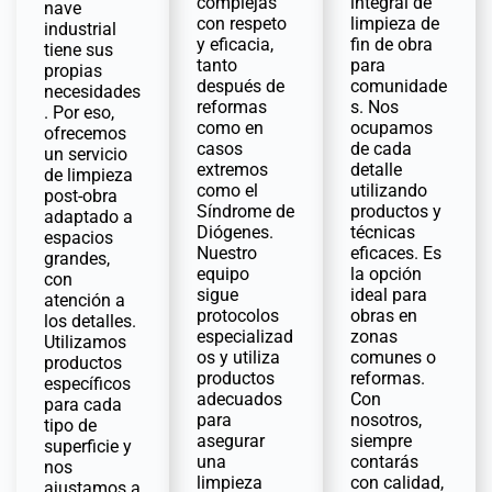
complejas
integral de
nave
con respeto
limpieza de
industrial
y eficacia,
fin de obra
tiene sus
tanto
para
propias
después de
comunidade
necesidades
reformas
s. Nos
. Por eso,
como en
ocupamos
ofrecemos
casos
de cada
un servicio
extremos
detalle
de limpieza
como el
utilizando
post-obra
Síndrome de
productos y
adaptado a
Diógenes.
técnicas
espacios
Nuestro
eficaces. Es
grandes,
equipo
la opción
con
sigue
ideal para
atención a
protocolos
obras en
los detalles.
especializad
zonas
Utilizamos
os y utiliza
comunes o
productos
productos
reformas.
específicos
adecuados
Con
para cada
para
nosotros,
tipo de
asegurar
siempre
superficie y
una
contarás
nos
limpieza
con calidad,
ajustamos a