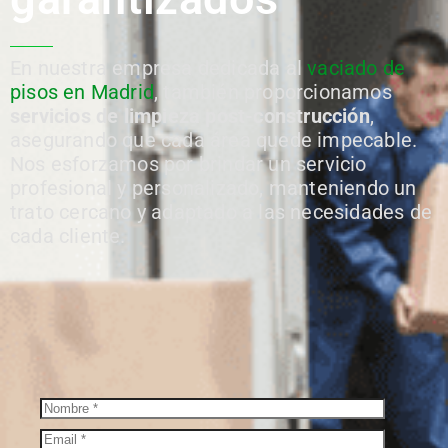
En nuestra empresa dedicada al
vaciado de
pisos en Madrid
, también proporcionamos
servicios de limpieza post-construcción
,
asegurando que cada área quede impecable.
Nos esforzamos por brindar un servicio
profesional y personalizado, manteniendo un
trato cercano y adaptado a las necesidades de
cada cliente.