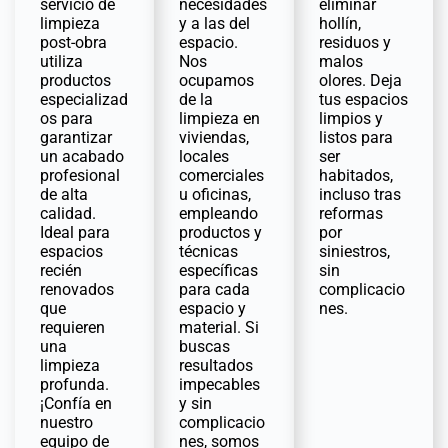
servicio de
necesidades
eliminar
limpieza
y a las del
hollín,
post-obra
espacio.
residuos y
utiliza
Nos
malos
productos
ocupamos
olores. Deja
especializad
de la
tus espacios
os para
limpieza en
limpios y
garantizar
viviendas,
listos para
un acabado
locales
ser
profesional
comerciales
habitados,
de alta
u oficinas,
incluso tras
calidad.
empleando
reformas
Ideal para
productos y
por
espacios
técnicas
siniestros,
recién
específicas
sin
renovados
para cada
complicacio
que
espacio y
nes.
requieren
material. Si
una
buscas
limpieza
resultados
profunda.
impecables
¡Confía en
y sin
nuestro
complicacio
equipo de
nes, somos