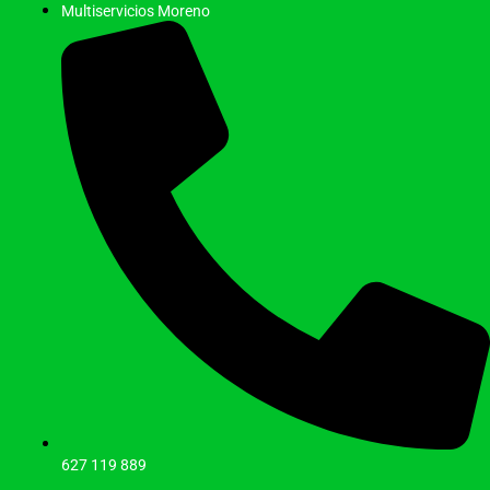
Saltar
Multiservicios Moreno
al
contenido
627 119 889