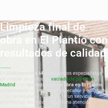
Limpieza final de
obra en El Plantío con
resultados de calidad
En
Multiservicios Moreno
somos especialistas
en ofrecer servicios de
vaciado de pisos en
Madrid
y en
limpieza final de obra en El Plantío
,
garantizando un resultado impecable y adaptado
a tus necesidades. Ofrecemos un servicio
profesional, acompañado de una atención
cercana y personalizada.