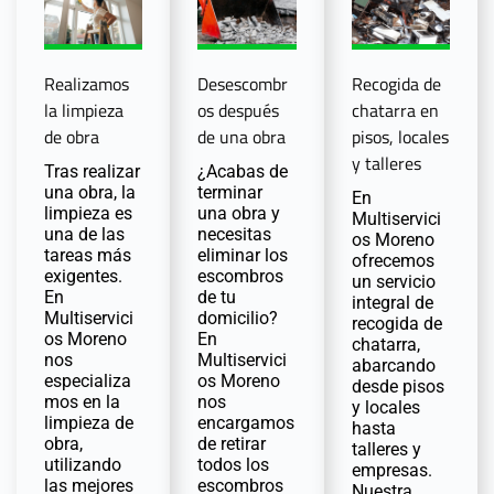
Realizamos
Recogida de
Desescombr
la limpieza
chatarra en
os después
de obra
pisos, locales
de una obra
y talleres
Tras realizar
¿Acabas de
una obra, la
terminar
En
limpieza es
una obra y
Multiservici
una de las
necesitas
os Moreno
tareas más
eliminar los
ofrecemos
exigentes.
escombros
un servicio
En
de tu
integral de
Multiservici
domicilio?
recogida de
os Moreno
En
chatarra,
nos
Multiservici
abarcando
especializa
os Moreno
desde pisos
mos en la
nos
y locales
limpieza de
encargamos
hasta
obra,
de retirar
talleres y
utilizando
todos los
empresas.
las mejores
escombros
Nuestra