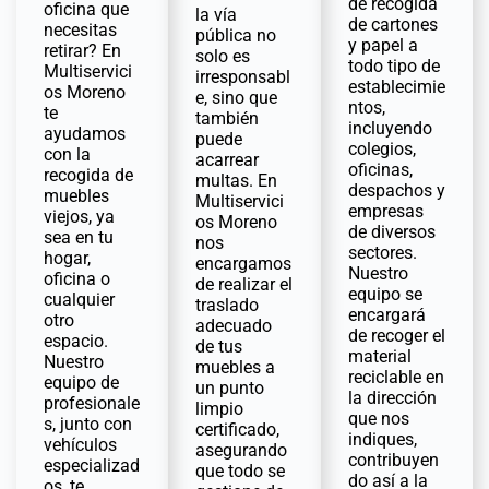
de recogida
oficina que
la vía
de cartones
necesitas
pública no
y papel a
retirar? En
solo es
todo tipo de
Multiservici
irresponsabl
establecimie
os Moreno
e, sino que
ntos,
te
también
incluyendo
ayudamos
puede
colegios,
con la
acarrear
oficinas,
recogida de
multas. En
despachos y
muebles
Multiservici
empresas
viejos, ya
os Moreno
de diversos
sea en tu
nos
sectores.
hogar,
encargamos
Nuestro
oficina o
de realizar el
equipo se
cualquier
traslado
encargará
otro
adecuado
de recoger el
espacio.
de tus
material
Nuestro
muebles a
reciclable en
equipo de
un punto
la dirección
profesionale
limpio
que nos
s, junto con
certificado,
indiques,
vehículos
asegurando
contribuyen
especializad
que todo se
do así a la
os, te