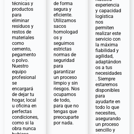
técnicas y
de forma
experiencia
productos
segura y
y capacidad
para
eficiente.
logística
eliminar
Utilizamos
nos
residuos y
sacos
permiten
restos de
homologad
realizar este
materiales
os y
servicio con
como
seguimos
la máxima
cemento,
estrictas
fiabilidad y
pegamento
normas de
agilidad,
o polvo.
seguridad
adaptándon
Nuestro
para
os a tus
equipo
garantizar
necesidades
profesional
un proceso
. Siempre
se
limpio y sin
estaremos
encargará
riesgos. Nos
disponibles
de dejar tu
ocupamos
para
hogar, local
de todo,
ayudarte en
u oficina en
para que no
todo lo que
perfectas
tengas que
necesites,
condiciones,
preocuparte
asegurando
como si la
por nada.
un proceso
obra nunca
sencillo y