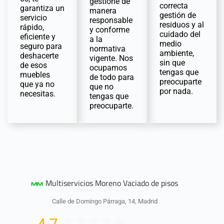
gestione de
correcta
garantiza un
manera
gestión de
servicio
responsable
residuos y al
rápido,
y conforme
cuidado del
eficiente y
a la
medio
seguro para
normativa
ambiente,
deshacerte
vigente. Nos
sin que
de esos
ocupamos
tengas que
muebles
de todo para
preocuparte
que ya no
que no
por nada.
necesitas.
tengas que
preocuparte.
Multiservicios Moreno Vaciado de pisos
Calle de Domingo Párraga, 14, Madrid