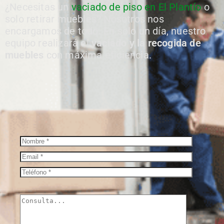
¿Necesitas un
vaciado de piso en El Plantío
o
solo retirar muebles? Nosotros nos
encargamos de todo. En solo un día, nuestro
equipo realizará el
vaciado y la recogida de
muebles
con máxima eficiencia.