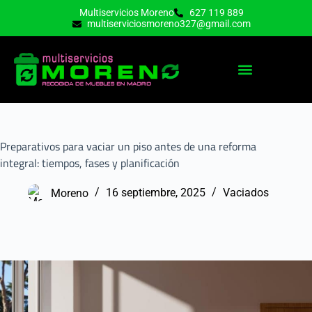
Multiservicios Moreno
627 119 889
multiserviciosmoreno327@gmail.com
PORTES Y MUDANZAS
Preparativos para vaciar un piso antes de una reforma
integral: tiempos, fases y planificación
Moreno
16 septiembre, 2025
Vaciados